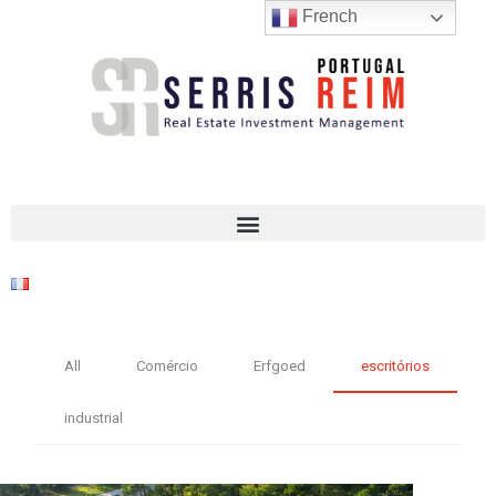
French
All
Comércio
Erfgoed
escritórios
industrial