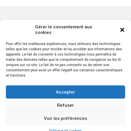
Gérer le consentement aux
cookies
Pour offrir les meilleures expériences, nous utilisons des technologies
telles que les cookies pour stocker et/ou accéder aux informations des
appareils. Le fait de consentir à ces technologies nous permettra de
traiter des données telles que le comportement de navigation ou les ID
uniques sur ce site. Le fait de ne pas consentir ou de retirer son
Serris Reim - 135 avenue de Wagram, 75017 Paris
consentement peut avoir un effet négatif sur certaines caractéristiques
et fonctions.
Serris Reim - Marseille 11, 61 route d'Allauch
Serris Reim - Lyon 9, 55TER, Avenue rené Cassin
Accepter
Serris Reim - Belgique (1050), 380 avenue Louise
Refuser
Serris Reim - Madrid, Calle de Don Ramón de la Cruz 38
Voir les préférences
Serris Reim - Portugal,
Politique de cookies