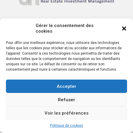
Gérer le consentement des
Serris Reim - 135 avenue de Wagram, 75017 Paris
cookies
Serris Reim - Marseille 11, 61 route d'Allauch
Pour offrir une meilleure expérience, nous utilisons des technologies
telles que les cookies pour stocker et/ou accéder aux informations de
Serris Reim - Lyon 9, 55TER, Avenue rené Cassin
l’appareil. Consentir à ces technologies nous permettra de traiter des
données telles que le comportement de navigation ou les identifiants
Serris Reim - Belgique (1050), 380 avenue Louise
uniques sur ce site. Le défaut de consentir ou de retirer son
consentement peut nuire à certaines caractéristiques et fonctions.
Serris Reim - Madrid, Calle de Don Ramón de la Cruz 38
Serris Reim - Portugal,
Accepter
Rua Joshua Benoliel 6, 7B, 1250-133 Lisboa
Refuser
Voir les préférences
Politique de cookies